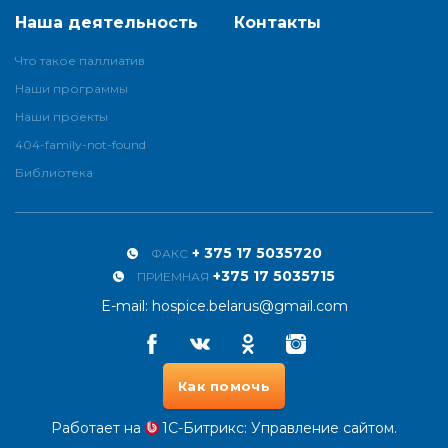
Наша деятельность
Контакты
Что такое паллиатив
Наши программы
Наши проекты
404-family-not-found
Библиотека
+ 375 17 5035720
ФАКС
+375 17 5035715
ПРИЕМНАЯ
E-mail:
hospice.belarus@gmail.com
Facebook
Vkontakte
Odnoklassniki
Instagram
Как помочь
Работает на
1С-Битрикс
: Управление сайтом.