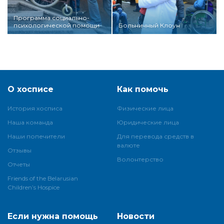
Программа социально-
психологической помощи
Больничный Клоун
О хосписе
Как помочь
История хосписа
Физические лица
Наша команда
Юридические лица
Наши попечители
Для перевода средств в
валюте
Отзывы
Волонтерство
Отчеты
Friends of the Belarusian
Children’s Hospice
Если нужна помощь
Новости