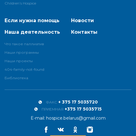
Children’s Hospice
Если нужна помощь
Новости
Наша деятельность
Контакты
Что такое паллиатив
Наши программы
Наши проекты
404-family-not-found
Библиотека
+ 375 17 5035720
ФАКС
+375 17 5035715
ПРИЕМНАЯ
E-mail:
hospice.belarus@gmail.com
Facebook
Vkontakte
Odnoklassniki
Instagram