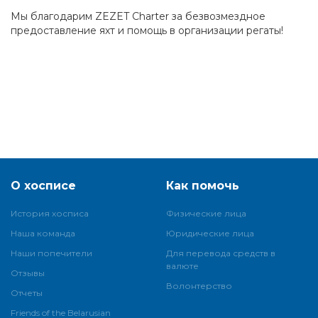
Мы благодарим ZEZET Charter за безвозмездное
предоставление яхт и помощь в организации регаты!
О хосписе
Как помочь
История хосписа
Физические лица
Наша команда
Юридические лица
Наши попечители
Для перевода средств в
валюте
Отзывы
Волонтерство
Отчеты
Friends of the Belarusian