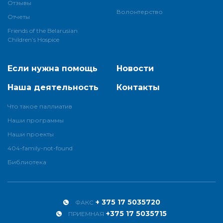
Отзывы
Волонтерство
Отчеты
Friends of the Belarusian
Children’s Hospice
Если нужна помощь
Новости
Наша деятельность
Контакты
Что такое паллиатив
Наши программы
Наши проекты
404-family-not-found
Библиотека
+ 375 17 5035720
ФАКС
+375 17 5035715
ПРИЕМНАЯ