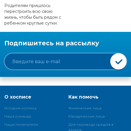
Родителям пришлось
перестроить всю свою
жизнь, чтобы быть рядом с
ребенком круглые сутки.
Подпишитесь на рассылку
О хосписе
Как помочь
История хосписа
Физические лица
Наша команда
Юридические лица
Наши попечители
Для перевода средств в
валюте