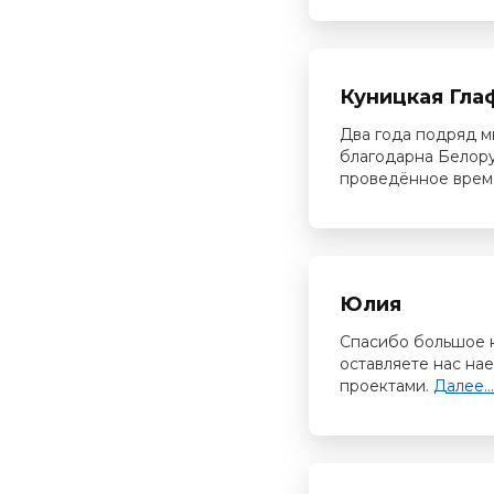
Куницкая Гла
Два года подряд мн
благодарна Белору
проведённое время
Юлия
Спасибо большое ко
оставляете нас на
проектами.
Далее...