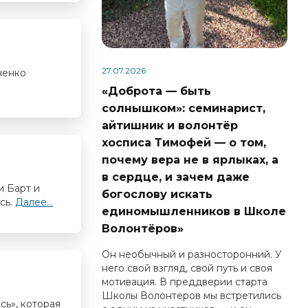
27.07.2026
ченко
«Доброта — быть
солнышком»: семинарист,
айтишник и волонтёр
хосписа Тимофей — о том,
почему вера не в ярлыках, а
в сердце, и зачем даже
и Барт и
богослову искать
сь.
Далее...
единомышленников в Школе
Волонтёров»
Он необычный и разносторонний. У
него свой взгляд, свой путь и своя
мотивация. В преддверии старта
Школы Волонтеров мы встретились
сь», которая