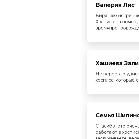
Валерия Лис
Выражаю искренню
Хосписа: за помощь
времяпрепровожде
Хашиева Зали
Не перестаю удивл
хосписа, которые 
Семья Шипин
Спасибо- это очен
работают в хоспис
заслуживаете, вед