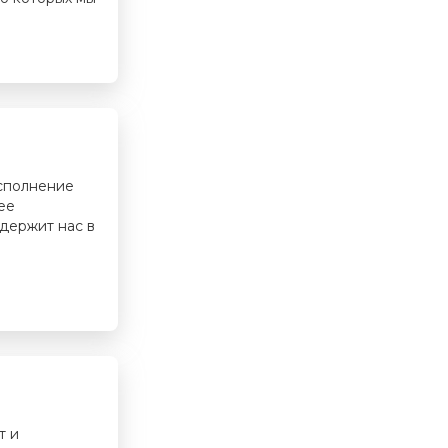
сполнение
ее
ддержит нас в
т и