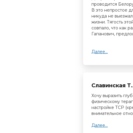
проводится Белору
В это непростое д
никуда не выезжал
жизни. Тягость это
совпало, что как р
Гапанович, предло
Далее...
Славинская Т.
Хочу выразить глу
физическому терап
настройке ТСР (кре
внимательное отно
Далее...