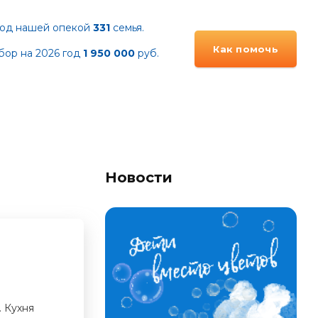
од нашей опекой
331
семья.
Как помочь
бор на 2026 год
1 95
0 000
руб.
Новости
. Кухня