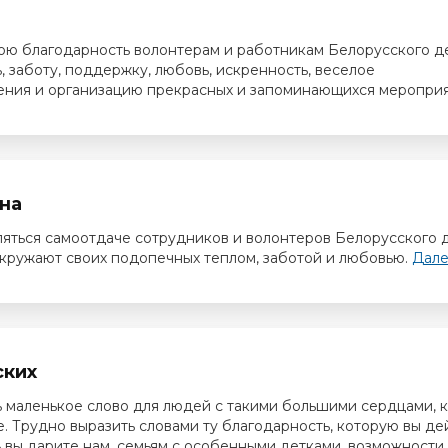
ю благодарность волонтерам и работникам Белорусского д
, заботу, поддержку, любовь, искренность, веселое
ния и организацию прекрасных и запоминающихся меропри
на
яться самоотдаче сотрудников и волонтеров Белорусского 
окружают своих подопечных теплом, заботой и любовью.
Далее
ских
ь маленькое слово для людей с такими большими сердцами, 
е. Трудно выразить словами ту благодарность, которую вы де
ь вы дарите нам, семьям с особенными детками, возможности