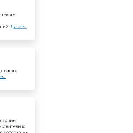
етского
ятий.
Далее...
детского
...
которые
йствительно
 о которых мы