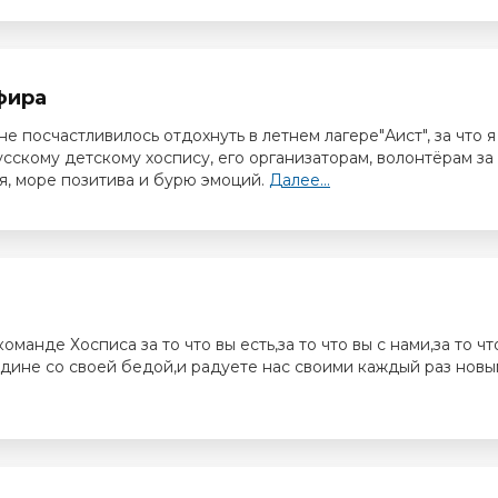
фира
е посчастливилось отдохнуть в летнем лагере"Аист", за что я
сскому детскому хоспису, его организаторам, волонтёрам за
, море позитива и бурю эмоций.
Далее...
манде Хосписа за то что вы есть,за то что вы с нами,за то чт
едине со своей бедой,и радуете нас своими каждый раз нов