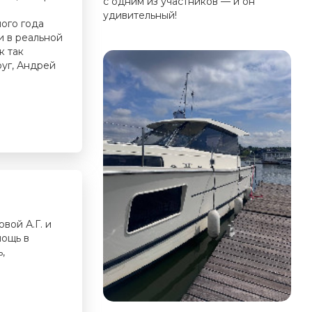
с одним из участников — и он
удивительный!
лого года
и в реальной
к так
руг, Андрей
вой А.Г. и
мощь в
,