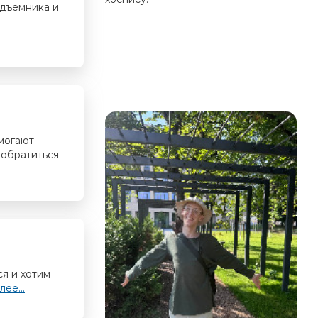
одъемника и
омогают
 обратиться
я и хотим
лее...