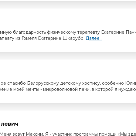
омную благодарность физическому терапевту Екатерине Пан
апевту из Гомеля Екатерине Шкарубо.
Далее...
шое спасибо Белорусскому детскому хоспису, особенно Юли
нение моей мечты - микроволновой печи, в которой я нуждаю
алевич
Меня зовут Максим. Я - участник программы помощи «Мы зде