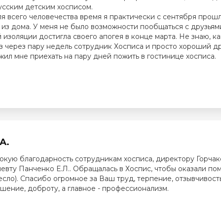
сским детским хосписом.
ля всего человечества время я практически с сентября прош
 из дома. У меня не было возможности пообщаться с друзьям
й изоляции достигла своего апогея в конце марта. Не знаю, ка
аз через пару недель сотрудник Хосписа и просто хороший д
жил мне приехать на пару дней пожить в гостинице хосписа.
А.
бокую благодарность сотрудникам хосписа, директору Горчако
евту Панченко Е.Л.. Обращалась в Хоспис, чтобы оказали по
сло). Спасибо огромное за Ваш труд, терпение, отзывчивость
шение, доброту, а главное - профессионализм.