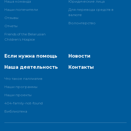
Наша команда
Юридические лица
Наши попечители
Для перевода средств в
валюте
Отзывы
Волонтерство
Отчеты
Friends of the Belarusian
Children’s Hospice
Если нужна помощь
Новости
Наша деятельность
Контакты
Что такое паллиатив
Наши программы
Наши проекты
404-family-not-found
Библиотека