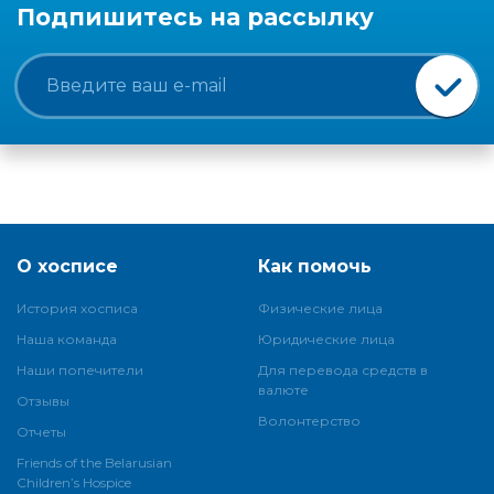
Подпишитесь на рассылку
О хосписе
Как помочь
История хосписа
Физические лица
Наша команда
Юридические лица
Наши попечители
Для перевода средств в
валюте
Отзывы
Волонтерство
Отчеты
Friends of the Belarusian
Children’s Hospice