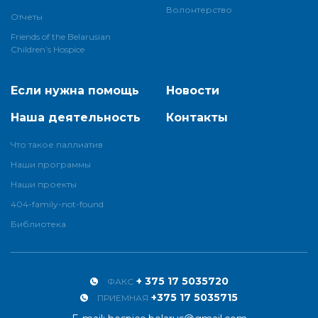
Волонтерство
Отчеты
Friends of the Belarusian
Children’s Hospice
Если нужна помощь
Новости
Наша деятельность
Контакты
Что такое паллиатив
Наши программы
Наши проекты
404-family-not-found
Библиотека
+ 375 17 5035720
ФАКС
+375 17 5035715
ПРИЕМНАЯ