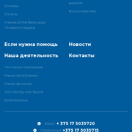
валюте
Отзывы
Волонтерство
Отчеты
Friends of the Belarusian
Children’s Hospice
Если нужна помощь
Новости
Наша деятельность
Контакты
Что такое паллиатив
Наши программы
Наши проекты
404-family-not-found
Библиотека
+ 375 17 5035720
ФАКС
+375 17 5035715
ПРИЕМНАЯ