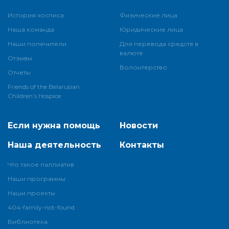
История хосписа
Физические лица
Наша команда
Юридические лица
Наши попечители
Для перевода средств в
валюте
Отзывы
Волонтерство
Отчеты
Friends of the Belarusian
Children’s Hospice
Если нужна помощь
Новости
Наша деятельность
Контакты
Что такое паллиатив
Наши программы
Наши проекты
404-family-not-found
Библиотека