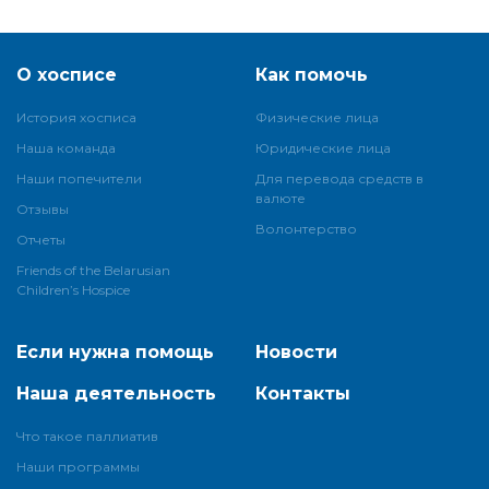
О хосписе
Как помочь
История хосписа
Физические лица
Наша команда
Юридические лица
Наши попечители
Для перевода средств в
валюте
Отзывы
Волонтерство
Отчеты
Friends of the Belarusian
Children’s Hospice
Если нужна помощь
Новости
Наша деятельность
Контакты
Что такое паллиатив
Наши программы