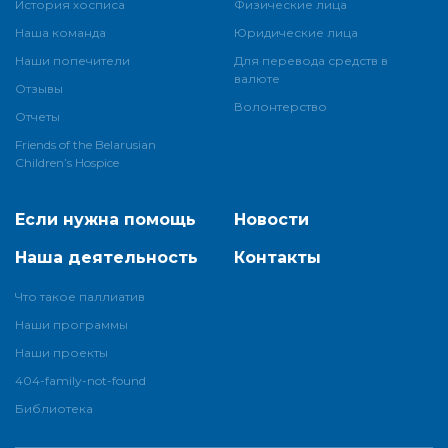
История хосписа
Физические лица
Наша команда
Юридические лица
Наши попечители
Для перевода средств в
валюте
Отзывы
Волонтерство
Отчеты
Friends of the Belarusian
Children’s Hospice
Если нужна помощь
Новости
Наша деятельность
Контакты
Что такое паллиатив
Наши программы
Наши проекты
404-family-not-found
Библиотека