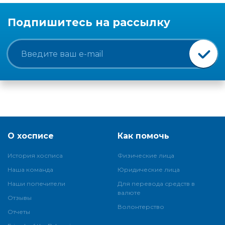
Подпишитесь на рассылку
О хосписе
Как помочь
История хосписа
Физические лица
Наша команда
Юридические лица
Наши попечители
Для перевода средств в
валюте
Отзывы
Волонтерство
Отчеты