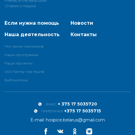
Friends of the Belarusian
Children’s Hospice
Если нужна помощь
Новости
Наша деятельность
Контакты
Что такое паллиатив
Наши программы
Наши проекты
404-family-not-found
Библиотека
+ 375 17 5035720
ФАКС
+375 17 5035715
ПРИЕМНАЯ
E-mail:
hospice.belarus@gmail.com
Facebook
Vkontakte
Odnoklassniki
Instagram