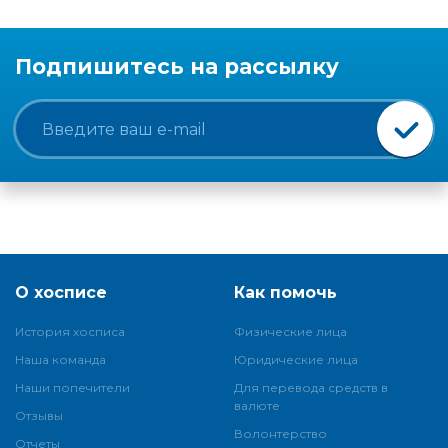
Подпишитесь на рассылку
О хосписе
Как помочь
История хосписа
Физические лица
Наша команда
Юридические лица
Наши попечители
Для перевода средств в
валюте
Отзывы
Волонтерство
Отчеты