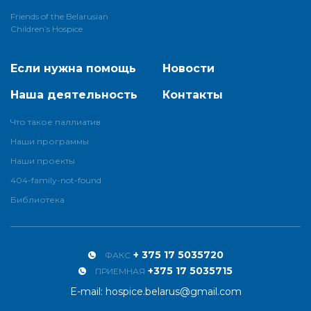
Friends of the Belarusian
Children’s Hospice
Если нужна помощь
Новости
Наша деятельность
Контакты
Что такое паллиатив
Наши программы
Наши проекты
404-family-not-found
Библиотека
+ 375 17 5035720
ФАКС
+375 17 5035715
ПРИЕМНАЯ
E-mail:
hospice.belarus@gmail.com
Facebook
Vkontakte
Odnoklassniki
Instagram