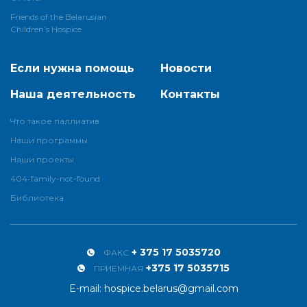
Friends of the Belarusian
Children’s Hospice
Если нужна помощь
Новости
Наша деятельность
Контакты
Что такое паллиатив
Наши программы
Наши проекты
404-family-not-found
Библиотека
+ 375 17 5035720
ФАКС
+375 17 5035715
ПРИЕМНАЯ
E-mail:
hospice.belarus@gmail.com