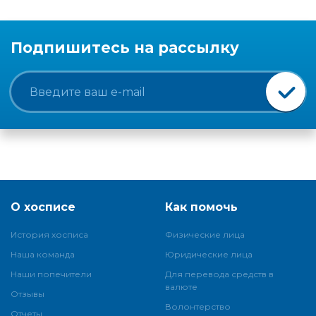
Подпишитесь на рассылку
О хосписе
Как помочь
История хосписа
Физические лица
Наша команда
Юридические лица
Наши попечители
Для перевода средств в
валюте
Отзывы
Волонтерство
Отчеты