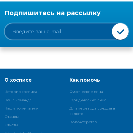
Подпишитесь на рассылку
О хосписе
Как помочь
История хосписа
Физические лица
Наша команда
Юридические лица
Наши попечители
Для перевода средств в
валюте
Отзывы
Волонтерство
Отчеты
Friends of the Belarusian