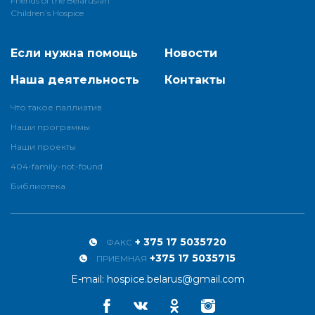
Children’s Hospice
Если нужна помощь
Новости
Наша деятельность
Контакты
Что такое паллиатив
Наши программы
Наши проекты
404-family-not-found
Библиотека
+ 375 17 5035720
ФАКС
+375 17 5035715
ПРИЕМНАЯ
E-mail:
hospice.belarus@gmail.com
Facebook
Vkontakte
Odnoklassniki
Instagram