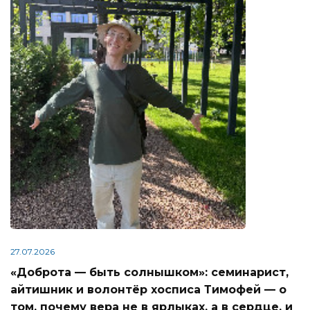
27.07.2026
«Доброта — быть солнышком»: семинарист,
айтишник и волонтёр хосписа Тимофей — о
том, почему вера не в ярлыках, а в сердце, и