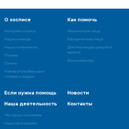
О хосписе
Как помочь
История хосписа
Физические лица
Наша команда
Юридические лица
Наши попечители
Для перевода средств в
валюте
Отзывы
Волонтерство
Отчеты
Friends of the Belarusian
Children’s Hospice
Если нужна помощь
Новости
Наша деятельность
Контакты
Что такое паллиатив
Наши программы