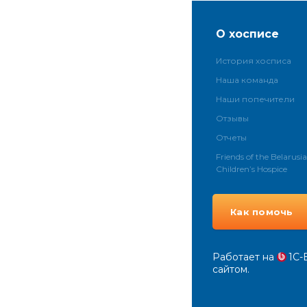
О хосписе
История хосписа
Наша команда
Наши попечители
Отзывы
Отчеты
Friends of the Belarusi
Children’s Hospice
Как помочь
Работает на
1С-
сайтом.