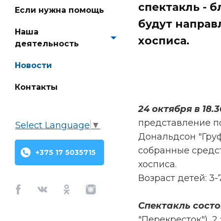
спектакль - 
Если нужна помощь
будут направ
Наша
хосписа.
деятельность
Новости
Контакты
24 октября в 18.
представление п
Select Language
▼
Дональдсон "Груф
собранные средс
+375 17 5035715
хосписа.
Возраст детей: 3-7
Facebook
Vkontakte
Odnoklassniki
Instagram
Спектакль состо
"Перекресток"), 2 э