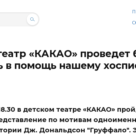
П
С
театр «КАКАО» проведет
ь в помощь нашему хоспи
18.30 в детском театре «КАКАО» про
редставление по мотивам одноимен
тории Дж. Дональдсон "Груффало". 