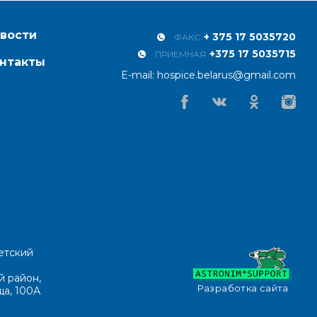
вости
+ 375 17 5035720
ФАКС
+375 17 5035715
ПРИЕМНАЯ
нтакты
E-mail:
hospice.belarus@gmail.com
Facebook
Vkontakte
Odnoklassniki
Instagr
етский
й район,
Разработка сайта
ща, 100А