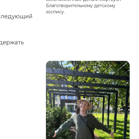
Благотворительному детскому
хоспису.
 следующий
ддержать