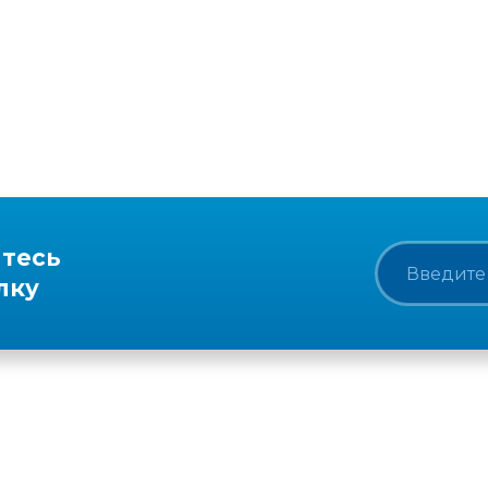
тесь
лку