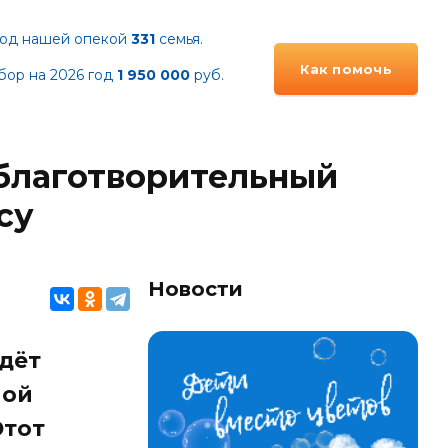
од нашей опекой
331
семья.
Как помочь
бор на 2026 год
1 95
0 000
руб.
 благотворительный
су
Новости
йдёт
ной
Этот