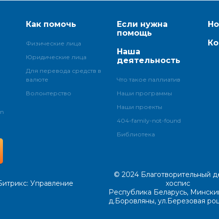
Как помочь
Если нужна
Но
помощь
Ко
Физические лица
Наша
Юридические лица
деятельность
Для перевода средств в
валюте
Что такое паллиатив
Волонтерство
Наши программы
Наши проекты
an
404-family-not-found
Библиотека
© 2024
Благотворительный д
Битрикс
: Управление
хоспис
Республика Беларусь, Мински
д.Боровляны, ул.Березовая ро