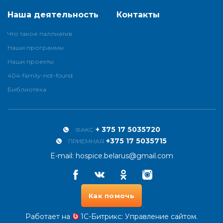
Наша деятельность
Контакты
Что такое паллиатив
Наши программы
Наши проекты
404-family-not-found
Библиотека
+ 375 17 5035720
ФАКС
+375 17 5035715
ПРИЕМНАЯ
E-mail:
hospice.belarus@gmail.com
Facebook
Vkontakte
Odnoklassniki
Instagram
Как помочь
Работает на
1С-Битрикс
: Управление сайтом.