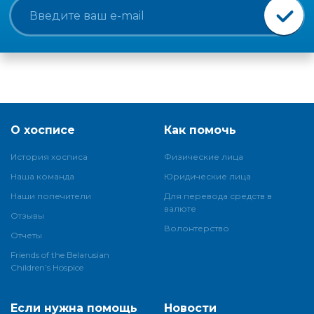
О хосписе
Как помочь
История хосписа
Физические лица
Наша команда
Юридические лица
Наши попечители
Для перевода средств в
валюте
Отзывы
Волонтерство
Отчеты
Friends of the Belarusian
Children’s Hospice
Если нужна помощь
Новости