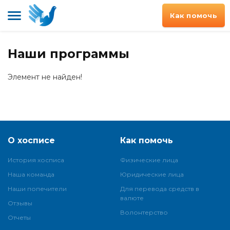
Как помочь
Наши программы
Элемент не найден!
О хосписе
Как помочь
История хосписа
Физические лица
Наша команда
Юридические лица
Наши попечители
Для перевода средств в
валюте
Отзывы
Волонтерство
Отчеты