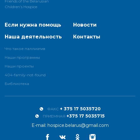
Friends of the Belarusian
Children’s Hospice
Если нужна помощь
Новости
Наша деятельность
Контакты
Что такое паллиатив
Наши программы
Наши проекты
404-family-not-found
Библиотека
+ 375 17 5035720
ФАКС
+375 17 5035715
ПРИЕМНАЯ
E-mail:
hospice.belarus@gmail.com
Facebook
Vkontakte
Odnoklassniki
Instagram