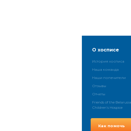
О хосписе
История хосписа
Наша команда
Наши попечители
Отзывы
Отчеты
Friends of the Belarusi
Children’s Hospice
Как помочь