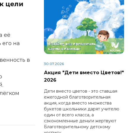
к цели
а её
 его на
твенность в
30.07.2026
Акция "Дети вместо Цветов!"
о
2026
й.
Дети вместо цветов - это ставшая
елёгком
ежегодной благотворительная
акция, когда вместо множества
букетов школьники дарят учителю
один от всего класса, а
сэкономленные деньги жертвуют
Благотворительному детскому
хоспису.