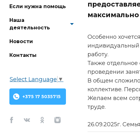
предоставляе
Если нужна помощь
максимально
Наша
деятельность
Особенно хочется
Новости
индивидуальный 
работу.
Контакты
Также отдельное 
проведении заня
Select Language
▼
В общем сложилос
коллективе. Пер
+375 17 5035715
Желаем всем сотр
труде.
Facebook
Vkontakte
Odnoklassniki
Instagram
26.09.2025г. Семь