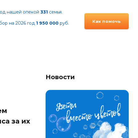
од нашей опекой
331
семья.
Как помочь
бор на 2026 год
1 95
0 000
руб.
Новости
ем
са за их