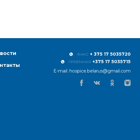
вости
+ 375 17 5035720
ФАКС
+375 17 5035715
ПРИЕМНАЯ
нтакты
E-mail:
hospice.belarus@gmail.com
Facebook
Vkontakte
Odnoklassniki
Instagr