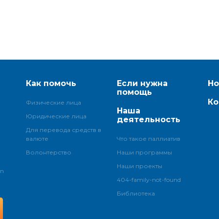
Как помочь
Если нужна
Но
помощь
Ко
Физические лица
Наша
Юридические лица
деятельность
Для перевода средств в
валюте
Что такое паллиатив
Волонтерство
Наши программы
Наши проекты
an
404-family-not-found
Библиотека