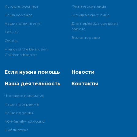
История хосписа
Физические лица
Наша команда
Юридические лица
Наши попечители
Для перевода средств в
валюте
Отзывы
Волонтерство
Отчеты
Friends of the Belarusian
Children’s Hospice
Если нужна помощь
Новости
Наша деятельность
Контакты
Что такое паллиатив
Наши программы
Наши проекты
404-family-not-found
Библиотека