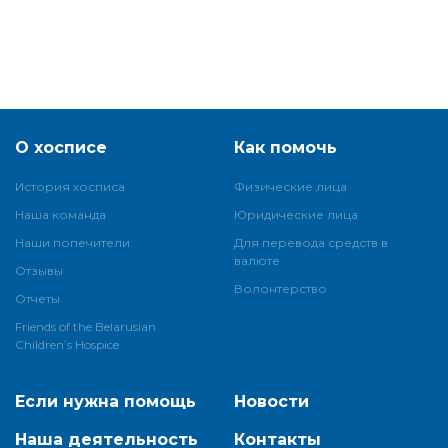
О хосписе
Как помочь
История хосписа
Физические лица
Наша команда
Юридические лица
Наши попечители
Для перевода средств в
валюте
Отзывы
Волонтерство
Отчеты
Friends of the Belarusian
Children’s Hospice
Если нужна помощь
Новости
Наша деятельность
Контакты