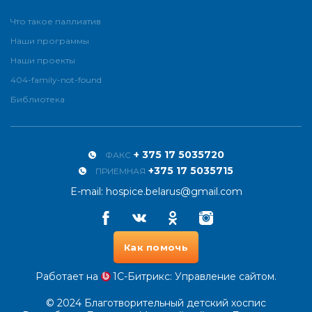
Что такое паллиатив
Наши программы
Наши проекты
404-family-not-found
Библиотека
+ 375 17 5035720
ФАКС
+375 17 5035715
ПРИЕМНАЯ
E-mail:
hospice.belarus@gmail.com
Facebook
Vkontakte
Odnoklassniki
Instagram
Как помочь
Работает на
1С-Битрикс
: Управление сайтом.
© 2024
Благотворительный детский хоспис